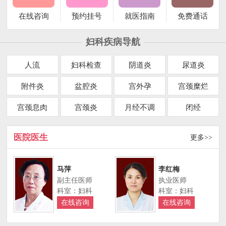
在线咨询
预约挂号
就医指南
免费通话
妇科疾病导航
人流
妇科检查
阴道炎
尿道炎
附件炎
盆腔炎
宫外孕
宫颈糜烂
宫颈息肉
宫颈炎
月经不调
闭经
医院医生
更多>>
马萍
李红梅
副主任医师
执业医师
科室：妇科
科室：妇科
在线咨询
在线咨询