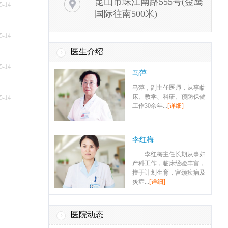
昆山市珠江南路555号(金鹰
5-14
国际往南500米)
5-14
医生介绍
5-14
马萍
马萍，副主任医师，从事临
床、教学、科研、预防保健
5-14
工作30余年...
[详细]
李红梅
李红梅主任长期从事妇
产科工作，临床经验丰富，
擅于计划生育，宫颈疾病及
炎症...
[详细]
医院动态