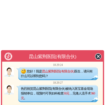
昆山紫荆医院(有限合伙)
18:29:24
您好！我是
昆山紫荆医院(有限合伙)
医生，请问有
什么可以帮到您吗？
18:29:27
热烈祝贺昆山紫荆医院(有限合伙)被纳入医宝基金现场
报销单位，现预约可享妇科检查
50元
，无痛人流手术
360
元
。